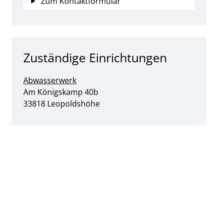
Zum Kontaktformular
Zuständige Einrichtungen
Abwasserwerk
Straße:
Hausnummer:
Am Königskamp
40b
PLZ:
Ort:
33818
Leopoldshöhe