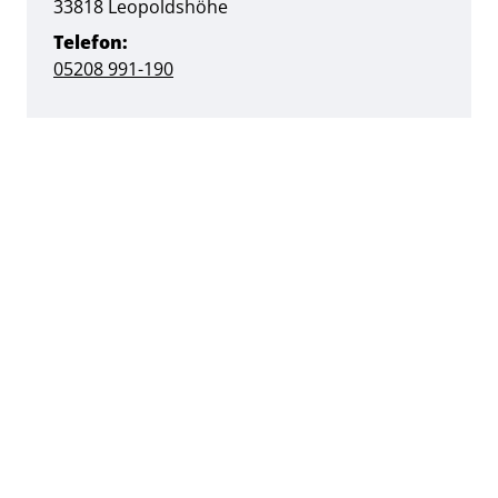
PLZ:
Ort:
33818
Leopoldshöhe
Telefon:
05208 991-190