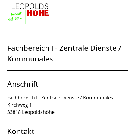
Zum Header
Zum Hauptinhalt
Zum Footer
Zum Hauptinhalt springen
Fachbereich I - Zentrale Dienste /
Kommunales
Anschrift
Fachbereich I - Zentrale Dienste / Kommunales
Kirchweg
1
33818
Leopoldshöhe
Kontakt