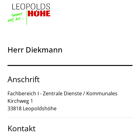
Zum Header
Zum Hauptinhalt
Zum Footer
Zum Hauptinhalt springen
Herr Diekmann
Anschrift
Fachbereich I - Zentrale Dienste / Kommunales
Kirchweg
1
33818
Leopoldshöhe
Kontakt