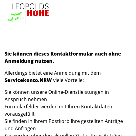
Zum Header
Zum Hauptinhalt
Zum Footer
Zum Hauptinhalt springen
Sie können dieses Kontaktformular auch ohne
Anmeldung nutzen.
Allerdings bietet eine Anmeldung mit dem
Servicekonto.NRW
viele Vorteile:
Sie können unsere Online-Dienstleistungen in
Anspruch nehmen
Formularfelder werden mit Ihren Kontaktdaten
vorausgefüllt
Sie finden in Ihrem Postkorb Ihre gestellten Anträge
und Anfragen
Sie werden über den aktuellen Status Ihrer Anträge